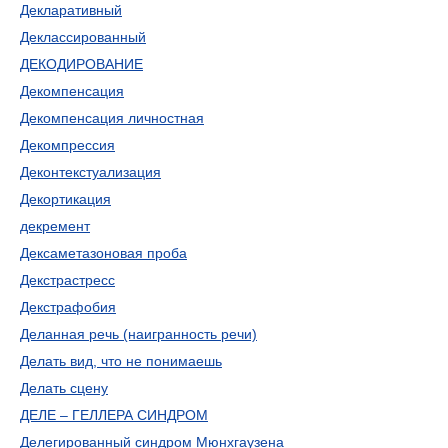
Декларативный
Деклассированный
ДЕКОДИРОВАНИЕ
Декомпенсация
Декомпенсация личностная
Декомпрессия
Деконтекстуализация
Декортикация
декремент
Дексаметазоновая проба
Декстрастресс
Декстрафобия
Деланная речь (наигранность речи)
Делать вид, что не понимаешь
Делать сцену
ДЕЛЕ – ГЕЛЛЕРА СИНДРОМ
Делегированный синдром Мюнхгаузена