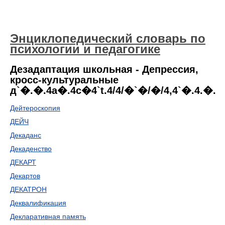
Энциклопедический словарь по
психологии и педагогике
Дезадаптация школьная - Депрессия,
кросс-культуральные
д`�.�.4a�.4c�4`t.4/4/�`�/�/4,4`�.4.�.
Дейтероскопия
ДЕЙЧ
Декаданс
Декаденство
ДЕКАРТ
Декартов
ДЕКАТРОН
Деквалификация
Декларативная память